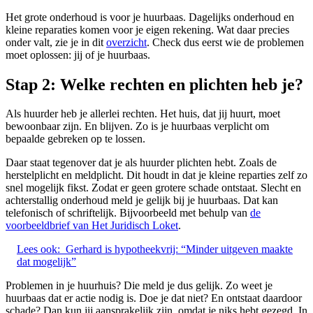
Het grote onderhoud is voor je huurbaas. Dagelijks onderhoud en
kleine reparaties komen voor je eigen rekening. Wat daar precies
onder valt, zie je in dit
overzicht
. Check dus eerst wie de problemen
moet oplossen: jij of je huurbaas.
Stap 2: Welke rechten en plichten heb je?
Als huurder heb je allerlei rechten. Het huis, dat jij huurt, moet
bewoonbaar zijn. En blijven. Zo is je huurbaas verplicht om
bepaalde gebreken op te lossen.
Daar staat tegenover dat je als huurder plichten hebt. Zoals de
herstelplicht en meldplicht. Dit houdt in dat je kleine reparties zelf zo
snel mogelijk fikst. Zodat er geen grotere schade ontstaat. Slecht en
achterstallig onderhoud meld je gelijk bij je huurbaas. Dat kan
telefonisch of schriftelijk. Bijvoorbeeld met behulp van
de
voorbeeldbrief van Het Juridisch Loket
.
Lees ook:
Gerhard is hypotheekvrij: “Minder uitgeven maakte
dat mogelijk”
Problemen in je huurhuis? Die meld je dus gelijk. Zo weet je
huurbaas dat er actie nodig is. Doe je dat niet? En ontstaat daardoor
schade? Dan kun jij aansprakelijk zijn, omdat je niks hebt gezegd. In