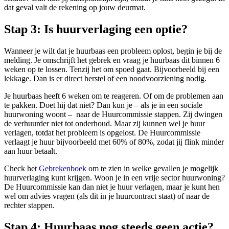
dat geval valt de rekening op jouw deurmat.
Stap 3: Is huurverlaging een optie?
Wanneer je wilt dat je huurbaas een probleem oplost, begin je bij de
melding. Je omschrijft het gebrek en vraag je huurbaas dit binnen 6
weken op te lossen. Tenzij het om spoed gaat. Bijvoorbeeld bij een
lekkage. Dan is er direct herstel of een noodvoorziening nodig.
Je huurbaas heeft 6 weken om te reageren. Of om de problemen aan
te pakken. Doet hij dat niet? Dan kun je – als je in een sociale
huurwoning woont – naar de Huurcommissie stappen. Zij dwingen
de verhuurder niet tot onderhoud. Maar zij kunnen wel je huur
verlagen, totdat het probleem is opgelost. De Huurcommissie
verlaagt je huur bijvoorbeeld met 60% of 80%, zodat jij flink minder
aan huur betaalt.
Check het
Gebrekenboek
om te zien in welke gevallen je mogelijk
huurverlaging kunt krijgen. Woon je in een vrije sector huurwoning?
De Huurcommissie kan dan niet je huur verlagen, maar je kunt hen
wel om advies vragen (als dit in je huurcontract staat) of naar de
rechter stappen.
Stap 4: Huurbaas nog steeds geen actie?