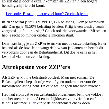
zo zijn dat je door je extra inkomsten als ZZP’er in een hogere
belastingschijf terecht komt.
Lees ook:
Betaal jij niet te veel huur? Zo check je dat
In 2022 betaal je tot € 69.399 37,05% belasting. Kom je hierboven
uit? Dan ga je 49,50% belasting betalen. Krijg je een toeslag, zoals
zorgtoeslag of huurtoeslag? Check ook die voorwaarden. Misschien
heb je recht op minder omdat je inkomen stijgt.
Daarnaast krijg je als ZZP’er te maken met de omzetbelasting. Beter
bekend als de btw. Je ontvangt de btw van je klanten en betaalt dit
vervolgens door aan de Belastingdienst. Dit doe je eens in het
kwartaal via de omzetbelasting.
Aftrekposten voor ZZP’ers
Als ZZP’er krijg je belastingvoordeel. Maar niet zomaar. De
Belastingdienst bepaalt of je wel of geen ondernemer voor de
inkomstenbelasting bent. En of je wel of geen btw moet rekenen.
Het gaat erom dat je een zelfstandig ondernemer bent, die voldoet
aan het urencriterium. Af en toe bijklussen voor vrienden en familie
telt dus niet mee.
Hier
kun je de ondernemers check doen.