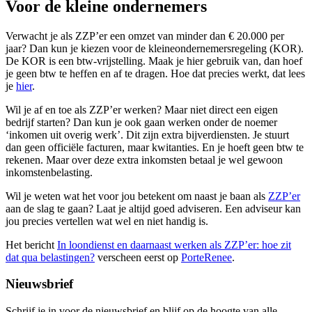
Voor de kleine ondernemers
Verwacht je als ZZP’er een omzet van minder dan € 20.000 per
jaar? Dan kun je kiezen voor de kleineondernemersregeling (KOR).
De KOR is een btw-vrijstelling. Maak je hier gebruik van, dan hoef
je geen btw te heffen en af te dragen. Hoe dat precies werkt, dat lees
je
hier
.
Wil je af en toe als ZZP’er werken? Maar niet direct een eigen
bedrijf starten? Dan kun je ook gaan werken onder de noemer
‘inkomen uit overig werk’. Dit zijn extra bijverdiensten. Je stuurt
dan geen officiële facturen, maar kwitanties. En je hoeft geen btw te
rekenen. Maar over deze extra inkomsten betaal je wel gewoon
inkomstenbelasting.
Wil je weten wat het voor jou betekent om naast je baan als
ZZP’er
aan de slag te gaan? Laat je altijd goed adviseren. Een adviseur kan
jou precies vertellen wat wel en niet handig is.
Het bericht
In loondienst en daarnaast werken als ZZP’er: hoe zit
dat qua belastingen?
verscheen eerst op
PorteRenee
.
Nieuwsbrief
Schrijf je in voor de nieuwsbrief en blijf op de hoogte van alle