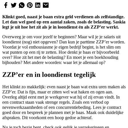
Klinkt goed, naast je baan extra geld verdienen als zelfstandige.
Let dan wel goed op een aantal zaken, zoals de belasting. Saskia
legt je uit hoe het zit als je in loondienst én als ZZP’er werkt.
Overweeg je om voor jezelf te beginnen? Maar wil je je salaris uit
loondienst (nog) niet opgeven? Dan kun je parttime ZZP’er worden.
Voordat je vol enthousiasme je eigen bedrijf begint, is het slim om
wat punten op een rij te zetten. Hoe denkt je baas er bijvoorbeeld
over? Hoe zit het met de belasting? En moet je een boekhouding
bijhouden? Met andere woorden: waar let je allemaal op?
ZZP’er en in loondienst tegelijk
Het klinkt zo makkelijk: even naast je baan wat extra uren maken als
ZZP’er. Dat is fijn, maar er zitten wel wat haken en ogen aan.
Overleg altijd eerst met je werkgever wat hij of zij ervan vindt. In
een contract staan vaak strenge regels. Zoals een verbod op
nevenwerkzaamheden of een concurrentiebeding. Lees je contract
goed door en bespreek je plannen met je baas. Maak ook duidelijke
afspraken. Dit voorkomt een hoop gedoe achteraf.
Nu je toch bezig bent, check ook gelijk je verzekeringen en