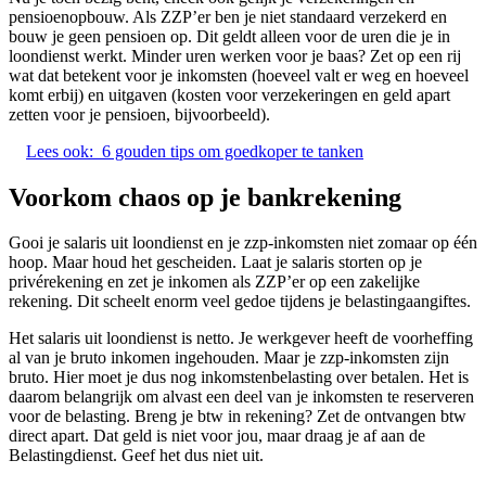
pensioenopbouw. Als ZZP’er ben je niet standaard verzekerd en
bouw je geen pensioen op. Dit geldt alleen voor de uren die je in
loondienst werkt. Minder uren werken voor je baas? Zet op een rij
wat dat betekent voor je inkomsten (hoeveel valt er weg en hoeveel
komt erbij) en uitgaven (kosten voor verzekeringen en geld apart
zetten voor je pensioen, bijvoorbeeld).
Lees ook:
6 gouden tips om goedkoper te tanken
Voorkom chaos op je bankrekening
Gooi je salaris uit loondienst en je zzp-inkomsten niet zomaar op één
hoop. Maar houd het gescheiden. Laat je salaris storten op je
privérekening en zet je inkomen als ZZP’er op een zakelijke
rekening. Dit scheelt enorm veel gedoe tijdens je belastingaangiftes.
Het salaris uit loondienst is netto. Je werkgever heeft de voorheffing
al van je bruto inkomen ingehouden. Maar je zzp-inkomsten zijn
bruto. Hier moet je dus nog inkomstenbelasting over betalen. Het is
daarom belangrijk om alvast een deel van je inkomsten te reserveren
voor de belasting. Breng je btw in rekening? Zet de ontvangen btw
direct apart. Dat geld is niet voor jou, maar draag je af aan de
Belastingdienst. Geef het dus niet uit.