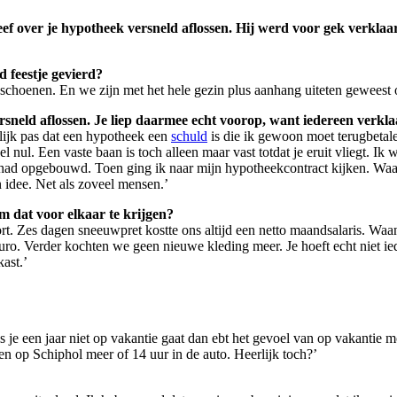
over je hypotheek versneld aflossen. Hij werd voor gek verklaard,
d feestje gevierd?
choenen. En we zijn met het hele gezin plus aanhang uiteten geweest o
versneld aflossen. Je liep daarmee echt voorop, want iedereen ver
nlijk pas dat een hypotheek een
schuld
is die ik gewoon moet terugbetale
l nul. Een vaste baan is toch alleen maar vast totdat je eruit vliegt. I
k had opgebouwd. Toen ging ik naar mijn hypotheekcontract kijken. Waar
 idee. Net als zoveel mensen.’
om dat voor elkaar te krijgen?
t. Zes dagen sneeuwpret kostte ons altijd een netto maandsalaris. Waa
uro. Verder kochten we geen nieuwe kleding meer. Je hoeft echt niet ie
ast.’
ls je een jaar niet op vakantie gaat dan ebt het gevoel van op vakantie 
en op Schiphol meer of 14 uur in de auto. Heerlijk toch?’