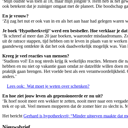
‘Mijn oudste was toen al 18, maar mijn jongste 9. Hem heb ik het gewo
ook betekent dat je zuiniger omgaat met de planeet. Die boodschap g
En je vrouw?
‘Zij zag het nut er ook van in en als het aan haar had gelegen waren
Je boek ‘Hypotheekvrij!’ werd een bestseller. Hoe verklaar je dat
‘Ik schreef al meer dan 20 jaar boeken, waaronder misdaadromans. 
uit de ratrace stappen, tijd hebben om te leven in plaats van te werke
gaandeweg ontdekte ik dat het ook daadwerkelijk mogelijk was. Van 
Kreeg je veel reacties van mensen?
‘Stadions vol! En nog steeds krijg ik wekelijks reacties. Mensen di
hebben en nu niet op vakantie gaan omdat ze datzelfde willen doen met
praktijk gaan brengen. Het voelde best als een verantwoordelijkheid.
anders.’
Lees ook:
Wat moet je weten over schenken?
En hoe ziet jouw leven als gepensioneerde er nu uit?
‘Ik hoef nooit meer een wekker te zetten, nooit meer naar een vergader
trek er op uit. Veel mensen mopperen dat de zomer hier zo slecht is. Ma
Het bericht
Gerhard is hypotheekvrij: “Minder uitgeven maakte dat m
Nieuwsbrief