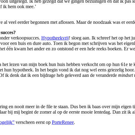
on uitgelegd. Ik heb gezegd dat we gingen bezuinigen en dat ik pas iets
af ik hem ook mee.’
 we al veel eerder begonnen met aflossen. Maar de noodzaak was er eer
 succes?
Zonder verkoopsucces.
Hypotheekvrij
! sloeg aan. Ik schreef het op het
n voor een huis en dure auto. Toen ik begon met schrijven was het eigen
het één kwam het ander en zo ontstond er een hele reeks boeken. Er we
e na het lezen van mijn boek hun huis hebben verkocht om op hun 61e t
 hun hypotheek. In het begin vond ik dat nog wel eens griezelig hoor. 
 Of ik denk dat ik een bijdrage heb geleverd aan de veranderde
mindset
ing en nooit meer in de file te staan. Dus ben ik baas over mijn eigen t
ar bij mij begint de zomer al op de eerste mooie lentedag. Dan zit ik al
ogelijk”
verscheen eerst op
PorteRenee
.