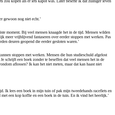
 zou kopen als er iets kapot was. Later besefte ik dat zuiniger leven
der gewoon nog niet echt.’
 juiste moment. Bij veel mensen knaagde het in de tijd. Mensen wilden
lijk meer vrijblijvend fantaseren over eerder stoppen met werken. Pas
rden deuren geopend die eerder gesloten waren.’
e kunnen stoppen met werken. Mensen die hun studieschuld afgelost
Je schrijft een boek zonder te beseffen dat veel mensen het in de
rondom aflossen? Ik kan het niet meten, maar dat kan haast niet
ijd. Ik lees een boek in mijn tuin of pak mijn tweedehands racefiets en
 met een kop koffie en een boek in de tuin. En ik vind het heerlijk.’