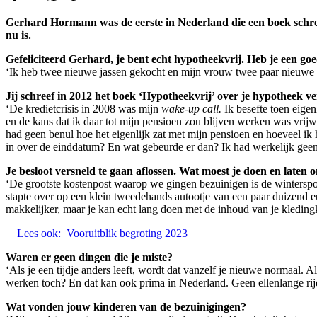
Gerhard Hormann was de eerste in Nederland die een boek schreef 
nu is.
Gefeliciteerd Gerhard, je bent echt hypotheekvrij. Heb je een goe
‘Ik heb twee nieuwe jassen gekocht en mijn vrouw twee paar nieuwe s
Jij schreef in 2012 het boek ‘Hypotheekvrij’ over je hypotheek 
‘De kredietcrisis in 2008 was mijn
wake-up call.
Ik besefte toen eige
en de kans dat ik daar tot mijn pensioen zou blijven werken was vrijwe
had geen benul hoe het eigenlijk zat met mijn pensioen en hoeveel i
in over de einddatum? En wat gebeurde er dan? Ik had werkelijk geen
Je besloot versneld te gaan aflossen. Wat moest je doen en laten 
‘De grootste kostenpost waarop we gingen bezuinigen is de winterspor
stapte over op een klein tweedehands autootje van een paar duizend e
makkelijker, maar je kan echt lang doen met de inhoud van je kledingk
Lees ook:
Vooruitblik begroting 2023
Waren er geen dingen die je miste?
‘Als je een tijdje anders leeft, wordt dat vanzelf je nieuwe normaal. A
werken toch? En dat kan ook prima in Nederland. Geen ellenlange rij
Wat vonden jouw kinderen van de bezuinigingen?