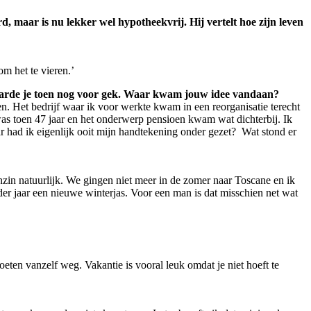
 maar is nu lekker wel hypotheekvrij. Hij vertelt hoe zijn leven
m het te vieren.’
klaarde je toen nog voor gek. Waar kwam jouw idee vandaan?
n. Het bedrijf waar ik voor werkte kwam in een reorganisatie terecht
k was toen 47 jaar en het onderwerp pensioen kwam wat dichterbij. Ik
 had ik eigenlijk ooit mijn handtekening onder gezet? Wat stond er
nzin natuurlijk. We gingen niet meer in de zomer naar Toscane en ik
der jaar een nieuwe winterjas. Voor een man is dat misschien net wat
moeten vanzelf weg. Vakantie is vooral leuk omdat je niet hoeft te