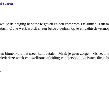
t sparen
el je de neiging hebt toe te geven en een compromis te sluiten is dit m
en staan. Op je werk wordt er een beroep gedaan op je empathisch vermog
en binnenkort niet meer kunt betalen. Maak je geen zorgen, Vis, zo’n va
iedt deze week een welkome afleiding van persoonlijke issues die je be
s