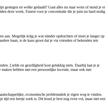
jn gestegen en welke gedaald? Gaat alles nu naar wens of stond je er
eiden deze week. Funest voor je concentratie die je juist nu hard nodig
den aan. Mogelijk krijg je wat minder opdrachten of moet je langer op
ndere baan, is de kans groot dat je via vrienden of bekenden iets
den. Liefde en gezelligheid kost gelukkig niets. Daarbij laat je je
 te maken hebben met een persoonlijke kwestie, maar ook met
 maatschappelijke, economische problematiek je eigen weg te vinden.
e tijd een beetje zoek is. Dit houd je best nog even vol, maar niet een