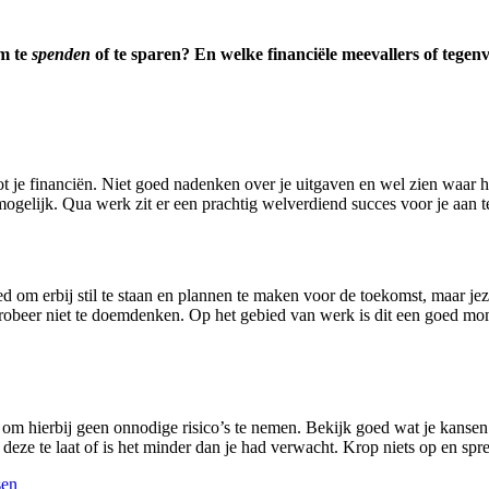
om te
spenden
of te sparen? En welke financiële meevallers of tegenv
 je financiën. Niet goed nadenken over je uitgaven en wel zien waar het
gelijk. Qua werk zit er een prachtig welverdiend succes voor je aan t
d om erbij stil te staan en plannen te maken voor de toekomst, maar je
 probeer niet te doemdenken. Op het gebied van werk is dit een goed m
g om hierbij geen onnodige risico’s te nemen. Bekijk goed wat je kansen 
 deze te laat of is het minder dan je had verwacht. Krop niets op en spr
sen