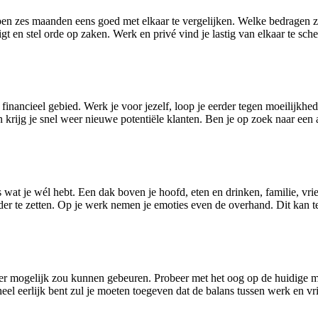
pen zes maanden eens goed met elkaar te vergelijken. Welke bedragen zi
igt en stel orde op zaken. Werk en privé vind je lastig van elkaar te sch
 financieel gebied. Werk je voor jezelf, loop je eerder tegen moeilijkhe
rijg je snel weer nieuwe potentiële klanten. Ben je op zoek naar een a
 wat je wél hebt. Een dak boven je hoofd, eten en drinken, familie, vrien
der te zetten. Op je werk nemen je emoties even de overhand. Dit kan
wat er mogelijk zou kunnen gebeuren. Probeer met het oog op de huidige
eel eerlijk bent zul je moeten toegeven dat de balans tussen werk en vrij