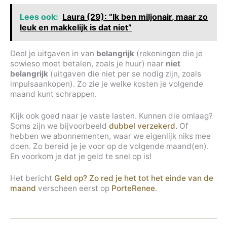
Lees ook:
Laura (29): “Ik ben miljonair, maar zo
leuk en makkelijk is dat niet”
Deel je uitgaven in van
belangrijk
(rekeningen die je
sowieso moet betalen, zoals je huur) naar
niet
belangrijk
(uitgaven die niet per se nodig zijn, zoals
impulsaankopen). Zo zie je welke kosten je volgende
maand kunt schrappen.
Kijk ook goed naar je vaste lasten. Kunnen die omlaag?
Soms zijn we bijvoorbeeld
dubbel verzekerd.
Of
hebben we abonnementen, waar we eigenlijk niks mee
doen. Zo bereid je je voor op de volgende maand(en).
En voorkom je dat je geld te snel op is!
Het bericht
Geld op? Zo red je het tot het einde van de
maand
verscheen eerst op
PorteRenee
.