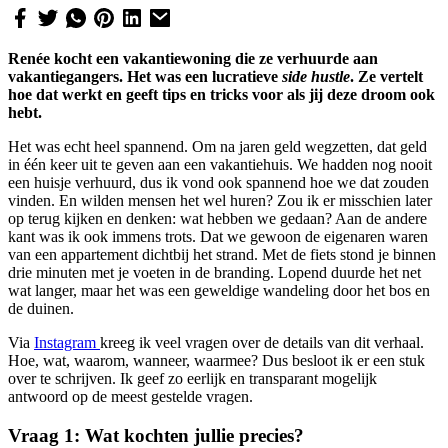
Renée kocht een vakantiewoning die ze verhuurde aan
vakantiegangers. Het was een lucratieve
side hustle
. Ze vertelt
hoe dat werkt en geeft tips en tricks voor als jij deze droom ook
hebt.
Het was echt heel spannend. Om na jaren geld wegzetten, dat geld
in één keer uit te geven aan een vakantiehuis. We hadden nog nooit
een huisje verhuurd, dus ik vond ook spannend hoe we dat zouden
vinden. En wilden mensen het wel huren? Zou ik er misschien later
op terug kijken en denken: wat hebben we gedaan? Aan de andere
kant was ik ook immens trots. Dat we gewoon de eigenaren waren
van een appartement dichtbij het strand. Met de fiets stond je binnen
drie minuten met je voeten in de branding. Lopend duurde het net
wat langer, maar het was een geweldige wandeling door het bos en
de duinen.
Via
Instagram
kreeg ik veel vragen over de details van dit verhaal.
Hoe, wat, waarom, wanneer, waarmee? Dus besloot ik er een stuk
over te schrijven. Ik geef zo eerlijk en transparant mogelijk
antwoord op de meest gestelde vragen.
Vraag 1: Wat kochten jullie precies?