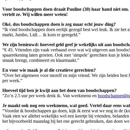
Voor boodschappen doen draait Pauline (30) haar hand niet om. Z
vertelt ze. Wij willen meer weten!
Oké, dus boodschappen doen is zeg maar echt jouw ding?
“Ik vind boodschappen doen eerlijk gezegd best wel leuk. Ik zie het a
markt, Jumbo, Lidl… ik kom er geregeld.”
We zijn benieuwd: hoeveel geld geef je wekelijks uit aan boodsc
“€ 45. Vrienden zijn vaak verbaasd over wat wij uitgeven aan boodsc
spaarrekening laten groeien. Ook met ‘simpele’ gerechten kun je lekke
smaak brengt, combineert en klaarmaakt.”
En voor wie maak je al die creatieve gerechten?
“Over het algemeen voor mezelf en mijn vriend. We zijn beiden best 
per week.”
Hoeveel tijd ben je kwijt aan het doen van boodschappen?
“Zo’n 2.5 uur per week denk ik. Van weekmenu en
boodschappenlijst
Je maakt ook nog een weekmenu, wat goed. Vertel daar eens wat
“Voordat ik boodschappen ga doen, kijk ik eerst wat we nog in de (k
Vaak eten we allebei wekelijks wel een keertje bij vrienden, belande
het bijvoorbeeld maandag bij het ene gerecht gebruiken, dan doen we 