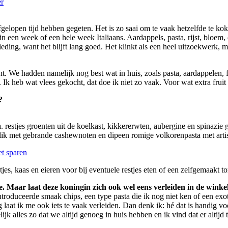
er
gelopen tijd hebben gegeten. Het is zo saai om te vaak hetzelfde te ko
 een week of een hele week Italiaans. Aardappels, pasta, rijst, bloem,
ieding, want het blijft lang goed. Het klinkt als een heel uitzoekwerk, m
ht. We hadden namelijk nog best wat in huis, zoals pasta, aardappelen,
Ik heb wat vlees gekocht, dat doe ik niet zo vaak. Voor wat extra fruit 
?
 restjes groenten uit de koelkast, kikkererwten, aubergine en spinazie g
blik met gebrande cashewnoten en dipeen romige volkorenpasta met artis
t sparen
tjes, kaas en eieren voor bij eventuele restjes eten of een zelfgemaakt 
e. Maar laat deze koningin zich ook wel eens verleiden in de winke
oduceerde smaak chips, een type pasta die ik nog niet ken of een exoti
 laat ik me ook iets te vaak verleiden. Dan denk ik: hé dat is handig v
ijk alles zo dat we altijd genoeg in huis hebben en ik vind dat er altijd