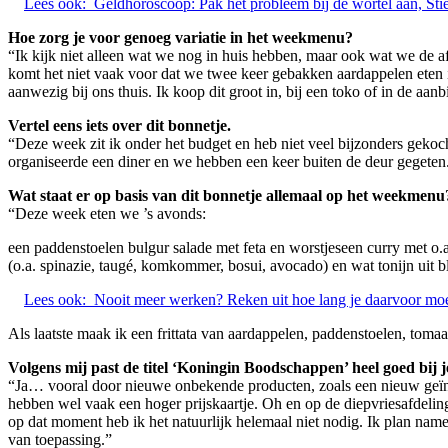
Lees ook:
Geldhoroscoop: Pak het probleem bij de wortel aan, Sti
Hoe zorg je voor genoeg variatie in het weekmenu?
“Ik kijk niet alleen wat we nog in huis hebben, maar ook wat we de af
komt het niet vaak voor dat we twee keer gebakken aardappelen eten in
aanwezig bij ons thuis. Ik koop dit groot in, bij een toko of in de aanb
Vertel eens iets over dit bonnetje.
“Deze week zit ik onder het budget en heb niet veel bijzonders gekoc
organiseerde een diner en we hebben een keer buiten de deur gegeten. 
Wat staat er op basis van dit bonnetje allemaal op het weekmenu
“Deze week eten we ’s avonds:
een paddenstoelen bulgur salade met feta en worstjeseen curry met o.a.
(o.a. spinazie, taugé, komkommer, bosui, avocado) en wat tonijn uit 
Lees ook:
Nooit meer werken? Reken uit hoe lang je daarvoor moe
Als laatste maak ik een frittata van aardappelen, paddenstoelen, tomaa
Volgens mij past de titel ‘Koningin Boodschappen’ heel goed bij j
“Ja… vooral door nieuwe onbekende producten, zoals een nieuw geïntr
hebben wel vaak een hoger prijskaartje. Oh en op de diepvriesafdeling
op dat moment heb ik het natuurlijk helemaal niet nodig. Ik plan namel
van toepassing.”