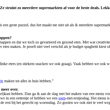
e struint zo meerdere supermarkten af voor de beste deals. Lekke
ls een grote puzzel, dus het maakt me niet uit als ik meerdere superma
happen?
happen en dat we toch zo gevarieerd en gezond eten. Met wat creativi
r eten maken. Je proeft niet veel verschil als je budget spaghetti kies
flinke eters (en stiekem snacken we ook graag). Vaak hebben we ook wel
je
maken tot alles in huis hebben.”
 meer over.
oel)kast hebben. Dan ga ik aan de slag met het maken van een menu vo
n we in een eettentje of hebben we een
soep
-met-restjesdag. Het menu i
de rest bij het gerecht op woensdag. Zo gooien we ook niet te veel we