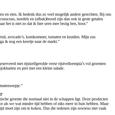
ken en eten. Ik bedenk dus zo veel mogelijk andere gerechten. Bij ons
 couscous, noedels en (afbak)brood zijn dan ook in grote getalen
aar het is niet zo dat ik hier uren mee bezig ben, hoor.”
 fruit, avocado’s, komkommer, tomaten en kruiden. Mijn zus
ga ik nog een keertje naar de markt.”
eserveerd met rijstzelfgerolde verse rijstvelloempia’s vol groenten
jokharten en prei met een kleine salade.
tomatensoepje.”
l?
sche groente die normaal niet in de schappen ligt. Deze producten
oor als we wat minder tijd hebben of niks meer in huis hebben. Maar
 tijd moet zijn om te koken. Dus die redenen zijn sowieso niet vaak