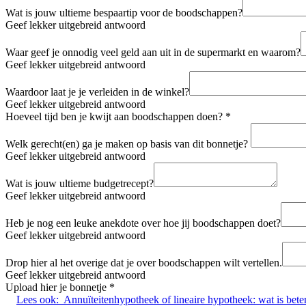
Wat is jouw ultieme bespaartip voor de boodschappen?
Geef lekker uitgebreid antwoord
Waar geef je onnodig veel geld aan uit in de supermarkt en waarom?
Geef lekker uitgebreid antwoord
Waardoor laat je je verleiden in de winkel?
Geef lekker uitgebreid antwoord
Hoeveel tijd ben je kwijt aan boodschappen doen?
*
Welk gerecht(en) ga je maken op basis van dit bonnetje?
Geef lekker uitgebreid antwoord
Wat is jouw ultieme budgetrecept?
Geef lekker uitgebreid antwoord
Heb je nog een leuke anekdote over hoe jij boodschappen doet?
Geef lekker uitgebreid antwoord
Drop hier al het overige dat je over boodschappen wilt vertellen.
Geef lekker uitgebreid antwoord
Upload hier je bonnetje
*
Lees ook:
Annuïteitenhypotheek of lineaire hypotheek: wat is bete