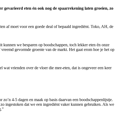
r gevarieerd eten én ook nog de spaarrekening laten groeien, zo
rkten af moet voor een goede deal of bepaald ingrediënt. Toko, AH, de
teit kunnen we besparen op boodschappen, toch lekker eten én onze
t of vreemd gevormde groente van de markt. Het gaat erom hoe je het op
 wat vrienden over de vloer die mee-eten, dat is ongeveer een keer
or zo’n 4-5 dagen en maak op basis daarvan een boodschappenlijstje.
s zo ingestoken dat we een ingrediënt vaker kunnen gebruiken. Als we
g.”