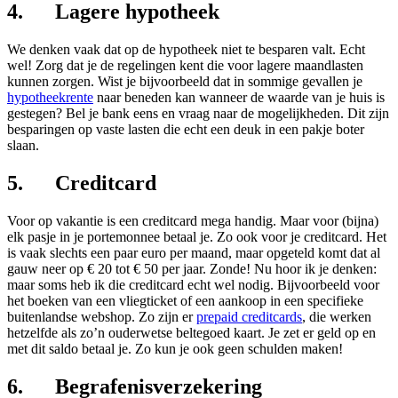
4. Lagere hypotheek
We denken vaak dat op de hypotheek niet te besparen valt. Echt
wel! Zorg dat je de regelingen kent die voor lagere maandlasten
kunnen zorgen. Wist je bijvoorbeeld dat in sommige gevallen je
hypotheekrente
naar beneden kan wanneer de waarde van je huis is
gestegen? Bel je bank eens en vraag naar de mogelijkheden. Dit zijn
besparingen op vaste lasten die echt een deuk in een pakje boter
slaan.
5. Creditcard
Voor op vakantie is een creditcard mega handig. Maar voor (bijna)
elk pasje in je portemonnee betaal je. Zo ook voor je creditcard. Het
is vaak slechts een paar euro per maand, maar opgeteld komt dat al
gauw neer op € 20 tot € 50 per jaar. Zonde! Nu hoor ik je denken:
maar soms heb ik die creditcard echt wel nodig. Bijvoorbeeld voor
het boeken van een vliegticket of een aankoop in een specifieke
buitenlandse webshop. Zo zijn er
prepaid creditcards
, die werken
hetzelfde als zo’n ouderwetse beltegoed kaart. Je zet er geld op en
met dit saldo betaal je. Zo kun je ook geen schulden maken!
6. Begrafenisverzekering