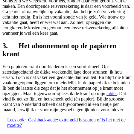
Soms zijn we verzekerd voor iets, zonder daar echt gebruik van te
maken. Een doorlopende reisverzekering is daar een voorbeeld van.
Ga je niet of nauwelijks op vakantie, dan heb je zo’n verzekering
echt niet nodig. En is het vooral zonde van je geld. Wie trouw op
vakantie gaat, heeft er wel wat aan. Zo niet, opzeggen die
terugkerende kosten en gewoon een losse reisverzekering afsluiten
wanneer je wel een keer gaat.
3. Het abonnement op de papieren
krant
Een papieren krant doorbladeren is een soort ritueel. Op
zaterdagochtend de dikke weekendbijlage door struinen, ik hou
ervan. Toch is dat vaker een gedachte dan realiteit. En blijft die krant
vaak ongeopend liggen, om uiteindelijk in de papierbak te belanden.
Ik ben de laatste die zegt dat je het abonnement op je krant moet
opzeggen. Maar tegenwoordig lees ik de krant op mijn
tablet
. Dat
vind ik net zo fijn, en het scheelt geld (én papier). Bij de grootste
krant van Nederland scheelt dat bijvoorbeeld al een tientje per
maand, terwijl ik er voor mijn gevoel eigenlijk niets voor inlever.
Lees ook:
Cashback-actie: extra geld besparen of is het niet de
moeite?