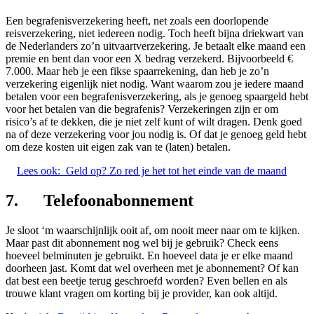
Een begrafenisverzekering heeft, net zoals een doorlopende
reisverzekering, niet iedereen nodig. Toch heeft bijna driekwart van
de Nederlanders zo’n uitvaartverzekering. Je betaalt elke maand een
premie en bent dan voor een X bedrag verzekerd. Bijvoorbeeld €
7.000. Maar heb je een fikse spaarrekening, dan heb je zo’n
verzekering eigenlijk niet nodig. Want waarom zou je iedere maand
betalen voor een begrafenisverzekering, als je genoeg spaargeld hebt
voor het betalen van die begrafenis? Verzekeringen zijn er om
risico’s af te dekken, die je niet zelf kunt of wilt dragen. Denk goed
na of deze verzekering voor jou nodig is. Of dat je genoeg geld hebt
om deze kosten uit eigen zak van te (laten) betalen.
Lees ook:
Geld op? Zo red je het tot het einde van de maand
7. Telefoonabonnement
Je sloot ‘m waarschijnlijk ooit af, om nooit meer naar om te kijken.
Maar past dit abonnement nog wel bij je gebruik? Check eens
hoeveel belminuten je gebruikt. En hoeveel data je er elke maand
doorheen jast. Komt dat wel overheen met je abonnement? Of kan
dat best een beetje terug geschroefd worden? Even bellen en als
trouwe klant vragen om korting bij je provider, kan ook altijd.