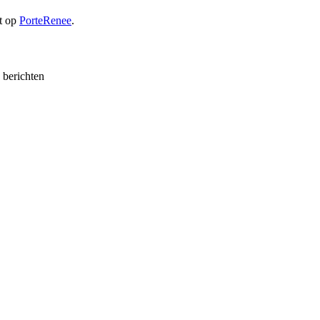
t op
PorteRenee
.
e berichten