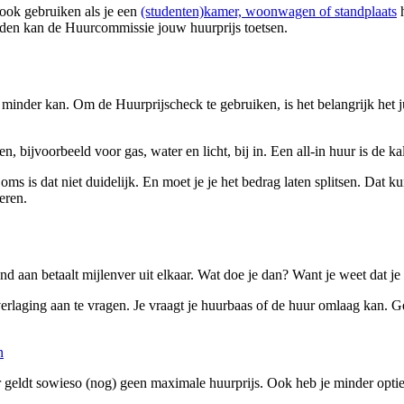
ook gebruiken als je een
(studenten)kamer, woonwagen of standplaats
h
den kan de Huurcommissie jouw huurprijs toetsen.
inder kan. Om de Huurprijscheck te gebruiken, is het belangrijk het juis
n, bijvoorbeeld voor gas, water en licht, bij in. Een all-in huur is de 
 Soms is dat niet duidelijk. En moet je je het bedrag laten splitsen. Dat 
eren.
 aan betaalt mijlenver uit elkaar. Wat doe je dan? Want je weet dat je n
erlaging aan te vragen. Je vraagt je huurbaas of de huur omlaag kan.
n
Er geldt sowieso (nog) geen maximale huurprijs. Ook heb je minder opt