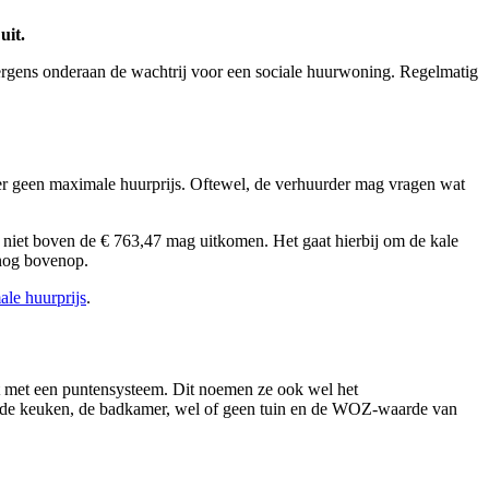
uit.
l ergens onderaan de wachtrij voor een sociale huurwoning. Regelmatig
s er geen maximale huurprijs. Oftewel, de verhuurder mag vragen wat
g niet boven de € 763,47 mag uitkomen. Het gaat hierbij om de kale
s nog bovenop.
le huurprijs
.
kt met een puntensysteem. Dit noemen ze ook wel het
rs, de keuken, de badkamer, wel of geen tuin en de WOZ-waarde van