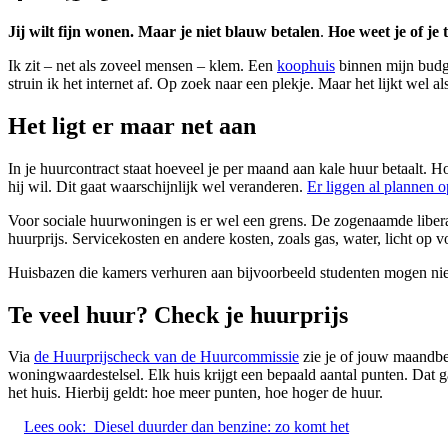
Jij wilt fijn wonen. Maar je niet blauw betalen
.
Hoe weet je of je 
Ik zit – net als zoveel mensen – klem. Een
koophuis
binnen mijn budge
struin ik het internet af. Op zoek naar een plekje. Maar het lijkt wel a
Het ligt er maar net aan
In je huurcontract staat hoeveel je per maand aan kale huur betaalt.
hij wil. Dit gaat waarschijnlijk wel veranderen.
Er liggen al plannen o
Voor sociale huurwoningen is er wel een grens. De zogenaamde liberal
huurprijs. Servicekosten en andere kosten, zoals gas, water, licht op 
Huisbazen die kamers verhuren aan bijvoorbeeld studenten mogen nie
Te veel huur? Check je huurprijs
Via
de Huurprijscheck van de Huurcommissie
zie je of jouw maandbed
woningwaardestelsel. Elk huis krijgt een bepaald aantal punten. Dat
het huis. Hierbij geldt: hoe meer punten, hoe hoger de huur.
Lees ook:
Diesel duurder dan benzine: zo komt het