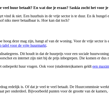
te veel huur betaalt? En wat doe je eraan? Saskia zocht het voor je 
t vind ik niet. Een huurhuis in de vrije sector is te duur. En ik bunge
lsof niks meer betaalbaar is. Hoe kan dat toch?
 Hoe hoog deze mag zijn, hangt af van de woning. Voor de vrije sector i
p tafel voor de vrije huurmarkt
.
isatiegrens. Dit houdt in dat de huurprijs voor een sociale huurwonin
voorschot en internet zijn niet bij de prijs inbegrepen. Die komen er du
t onbeperkt huur vragen. Ook voor (studenten)kamers geldt
een maxima
rag redelijk is. Of dat je veel te veel betaalt. De Huurcommissie wer
 gaat per onderdeel. Bijvoorbeeld punten voor de grootte van de kame