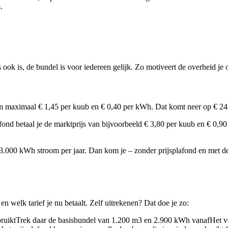
.
s ook is, de bundel is voor iedereen gelijk. Zo motiveert de overheid je
om maximaal € 1,45 per kuub en € 0,40 per kWh. Dat komt neer op € 2
fond betaal je de marktprijs van bijvoorbeeld € 3,80 per kuub en € 0,
.000 kWh stroom per jaar. Dan kom je – zonder prijsplafond en met dez
en welk tarief je nu betaalt. Zelf uitrekenen? Dat doe je zo:
erbruiktTrek daar de basisbundel van 1.200 m3 en 2.900 kWh vanafHet ver