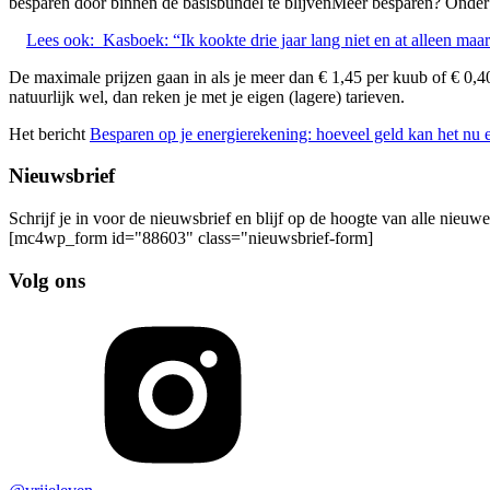
besparen door binnen de basisbundel te blijvenMeer besparen? Onder 
Lees ook:
Kasboek: “Ik kookte drie jaar lang niet en at alleen maa
De maximale prijzen gaan in als je meer dan € 1,45 per kuub of € 0,4
natuurlijk wel, dan reken je met je eigen (lagere) tarieven.
Het bericht
Besparen op je energierekening: hoeveel geld kan het nu 
Nieuwsbrief
Schrijf je in voor de nieuwsbrief en blijf op de hoogte van alle nieuw
[mc4wp_form id="88603" class="nieuwsbrief-form]
Volg ons