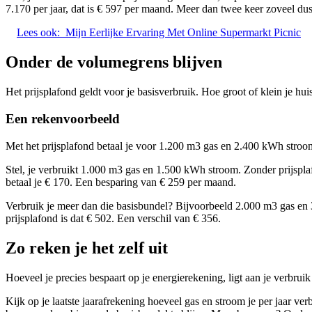
7.170 per jaar, dat is € 597 per maand. Meer dan twee keer zoveel dus
Lees ook:
Mijn Eerlijke Ervaring Met Online Supermarkt Picnic
Onder de volumegrens blijven
Het prijsplafond geldt voor je basisverbruik. Hoe groot of klein je hui
Een rekenvoorbeeld
Met het prijsplafond betaal je voor 1.200 m3 gas en 2.400 kWh stro
Stel, je verbruikt 1.000 m3 gas en 1.500 kWh stroom. Zonder prijspla
betaal je € 170. Een besparing van € 259 per maand.
Verbruik je meer dan die basisbundel? Bijvoorbeeld 2.000 m3 gas en 3
prijsplafond is dat € 502. Een verschil van € 356.
Zo reken je het zelf uit
Hoeveel je precies bespaart op je energierekening, ligt aan je verbruik 
Kijk op je laatste jaarafrekening hoeveel gas en stroom je per jaar v