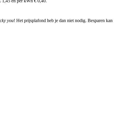
t € 1,45 en per kWh € 0,40.
cky you
! Het prijsplafond heb je dan niet nodig. Besparen kan