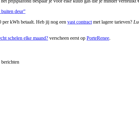
het prijsplafond bespaar je voor elke kuub gas die je minder verbruik
r buiten deur”
0 per kWh betaalt. Heb jij nog een
vast contract
met lagere tarieven?
Lu
echt schelen elke maand?
verscheen eerst op
PorteRenee
.
e berichten