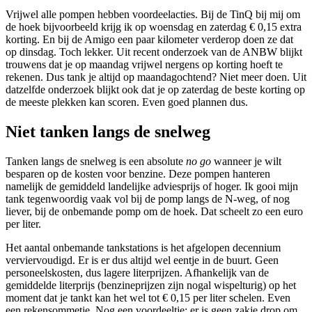
Vrijwel alle pompen hebben voordeelacties. Bij de TinQ bij mij om
de hoek bijvoorbeeld krijg ik op woensdag en zaterdag € 0,15 extra
korting. En bij de Amigo een paar kilometer verderop doen ze dat
op dinsdag. Toch lekker. Uit recent onderzoek van de ANBW blijkt
trouwens dat je op maandag vrijwel nergens op korting hoeft te
rekenen. Dus tank je altijd op maandagochtend? Niet meer doen. Uit
datzelfde onderzoek blijkt ook dat je op zaterdag de beste korting op
de meeste plekken kan scoren. Even goed plannen dus.
Niet tanken langs de snelweg
Tanken langs de snelweg is een absolute
no go
wanneer je wilt
besparen op de kosten voor benzine. Deze pompen hanteren
namelijk de gemiddeld landelijke adviesprijs of hoger. Ik gooi mijn
tank tegenwoordig vaak vol bij de pomp langs de N-weg, of nog
liever, bij de onbemande pomp om de hoek. Dat scheelt zo een euro
per liter.
Het aantal onbemande tankstations is het afgelopen decennium
verviervoudigd. Er is er dus altijd wel eentje in de buurt. Geen
personeelskosten, dus lagere literprijzen. Afhankelijk van de
gemiddelde literprijs (benzineprijzen zijn nogal wispelturig) op het
moment dat je tankt kan het wel tot € 0,15 per liter schelen. Even
een rekensommetje. Nog een voordeeltje: er is geen zakje drop om