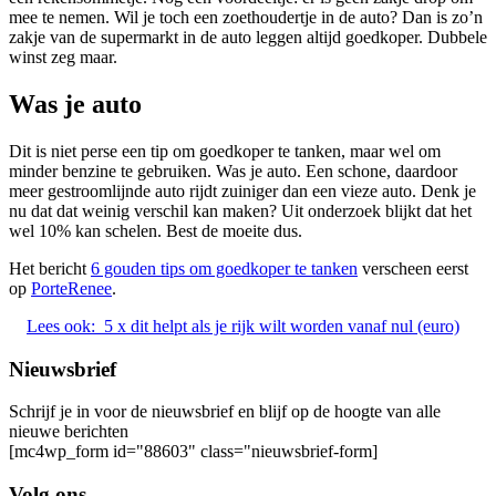
mee te nemen. Wil je toch een zoethoudertje in de auto? Dan is zo’n
zakje van de supermarkt in de auto leggen altijd goedkoper. Dubbele
winst zeg maar.
Was je auto
Dit is niet perse een tip om goedkoper te tanken, maar wel om
minder benzine te gebruiken. Was je auto. Een schone, daardoor
meer gestroomlijnde auto rijdt zuiniger dan een vieze auto. Denk je
nu dat dat weinig verschil kan maken? Uit onderzoek blijkt dat het
wel 10% kan schelen. Best de moeite dus.
Het bericht
6 gouden tips om goedkoper te tanken
verscheen eerst
op
PorteRenee
.
Lees ook:
5 x dit helpt als je rijk wilt worden vanaf nul (euro)
Nieuwsbrief
Schrijf je in voor de nieuwsbrief en blijf op de hoogte van alle
nieuwe berichten
[mc4wp_form id="88603" class="nieuwsbrief-form]
Volg ons